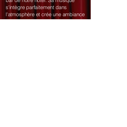
bar de notre hôtel. Sa musique
s'intègre parfaitement dans
l'atmosphère et crée une ambiance
atmosphérique que nos invités
adorent. Il est non seulement
exceptionnel sur le plan musical,
mais aussi extrêmement charmant
dans son interaction avec le public.
»
Hôtel Klosterbräu, Seefeld
« Nos invités sont ravis des
performances live uniques de
Simply Jay. Son choix musical
exceptionnel et sa capacité à
ressentir la pièce ont fait de
chaque événement organisé dans