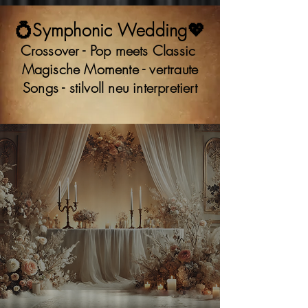
💍Symphonic Wedding💖
Crossover - Pop meets Classic
Magische Momente - vertraute
Songs - stilvoll neu interpretiert