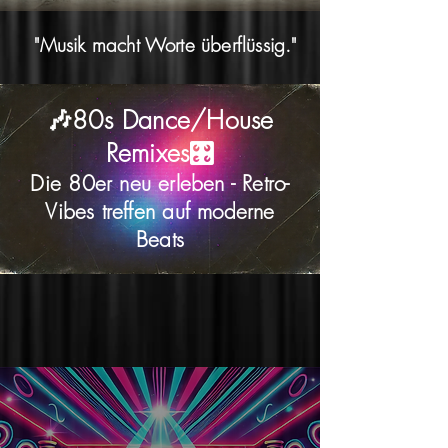
"Musik macht Worte überflüssig."
🎶80s Dance/House
Remixes🎛️
​Die 80er neu erleben - Retro-
Vibes treffen auf moderne
Beats